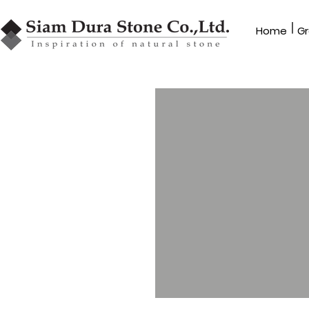
|
Home​
Gr
GRANBLEX
หินโมเสค
รุ่น MR