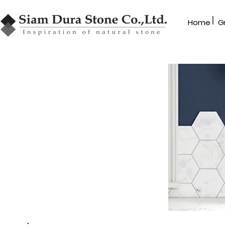
|
Home​
G
Dealer