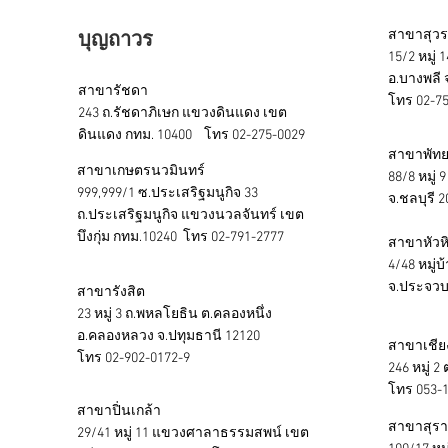
สาขาสุวร
บุญถาวร
15/2 หมู่
อ.บางพลี
สาขารัชดา
โทร 02-75
243 ถ.รัชดาภิเษก แขวงดินแดง เขต
ดินแดง กทม. 10400 โทร 02-275-0029
สาขาพัท
สาขาเกษตรนวมินทร์
88/8 หมู่
999,999/1 ซ.ประเสริฐมนูกิจ 33
จ.ชลบุรี
ถ.ประเสริฐมนูกิจ แขวงนวลจันทร์ เขต
บึงกุ่ม กทม.10240 โทร 02-791-2777
สาขาหัวห
4/48 หมู่บ
จ.ประจวบค
สาขารังสิต
23 หมู่ 3 ถ.พหลโยธิน ต.คลองหนึ่ง
อ.คลองหลวง จ.ปทุมธานี 12120
สาขาเชีย
โทร 02-902-0172-9
246 หมู่ 2
โทร 053-
สาขาปิ่นเกล้า
สาขาสุรา
29/41 หมู่ 11 แขวงศาลาธรรมสพน์ เขต