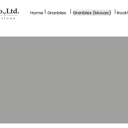
|
|
|
Home​
Granblex
Granblex (Mosaic)
Rockt