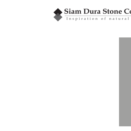
GRANBLEX
หินโมเสค
รุ่น MY