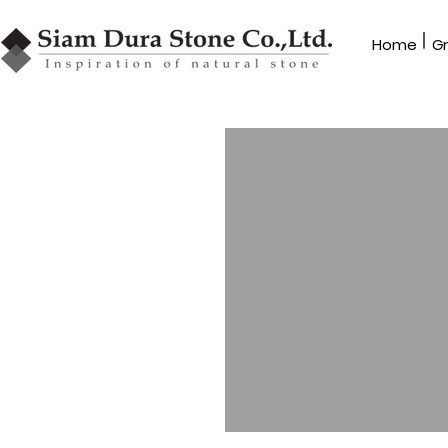
|
Home​
G
GRANBLEX
หินโมเสค
รุ่น MX