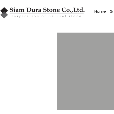
|
Home​
Gr
GRANBLEX
หินโมเสค
รุ่น MU