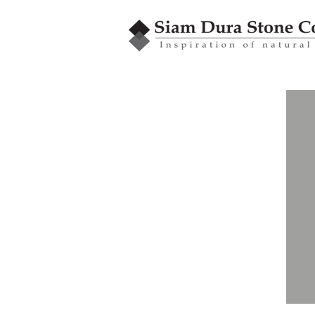
GRANBLEX
หินโมเสค
รุ่น MME