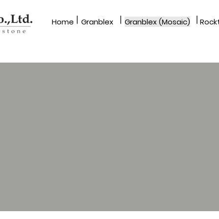
|
|
|
Home​
Granblex
Granblex (Mosaic)
Rockt