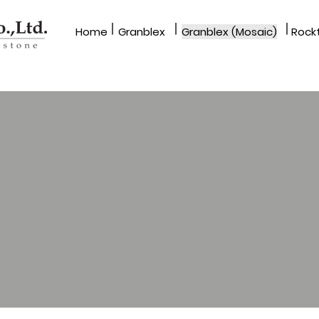
|
|
|
Home​
Granblex
Granblex (Mosaic)
Rockt