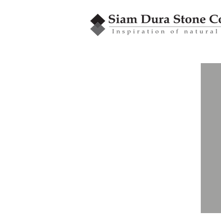
GRANBLEX
หินโมเสค
รุ่น MI